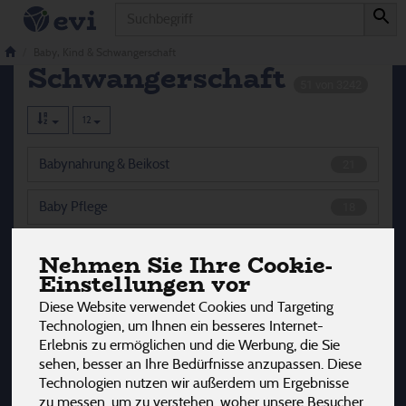
Produkt
Baby, Kind &
Baby, Kind & Schwangerschaft
Schwangerschaft
51 von 3242
12
Babynahrung & Beikost
21
Baby Pflege
18
Baby Zubehör
5
Nehmen Sie Ihre Cookie-
Einstellungen vor
Stillen & Schwangerschaft
3
Diese Website verwendet Cookies und Targeting
Technologien, um Ihnen ein besseres Internet-
Windeln
4
Erlebnis zu ermöglichen und die Werbung, die Sie
sehen, besser an Ihre Bedürfnisse anzupassen. Diese
Technologien nutzen wir außerdem um Ergebnisse
zu messen, um zu verstehen, woher unsere Besucher