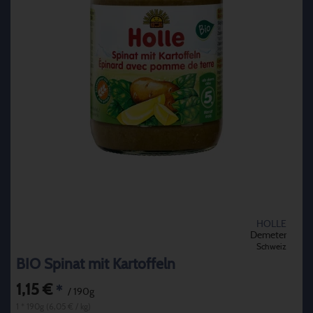
HOLLE
Demeter
Schweiz
BIO Spinat mit Kartoffeln
1,15 €
*
/ 190g
1 * 190g (6,05 € / kg)