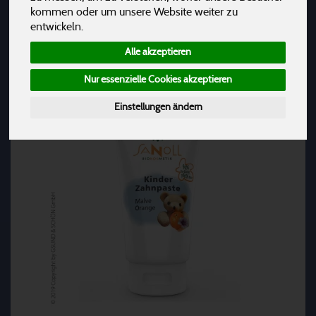
Hersteller
Ernährung
Allergene
kommen oder um unsere Website weiter zu
entwickeln.
Alle akzeptieren
Nur essenzielle Cookies akzeptieren
Einstellungen ändern