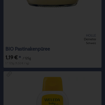
HOLLE
Demeter
Schweiz
BIO Pastinakenpüree
1,19 €
*
/ 125g
1 * 125g (9,52 € / kg)