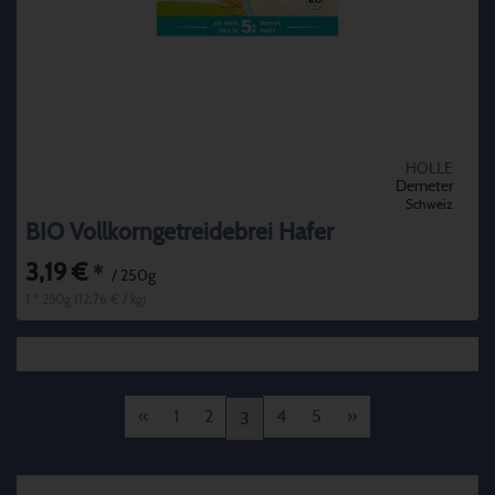
HOLLE
Demeter
Schweiz
BIO Vollkorngetreidebrei Hafer
3,19 €
*
/ 250g
1 * 250g (12,76 € / kg)
«
1
2
4
5
»
3