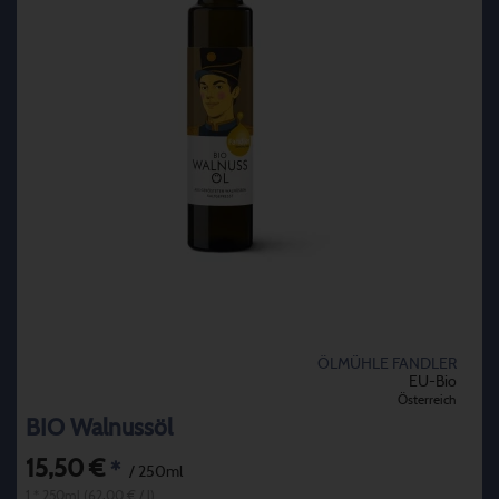
ÖLMÜHLE FANDLER
EU-Bio
Österreich
BIO Walnussöl
15,50 €
*
/ 250ml
1 * 250ml (62,00 € / l)