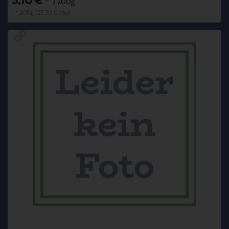
5,10 €
*
/ 200g
1 * 200g (25,50 € / kg)