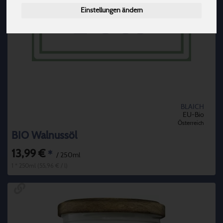
Einstellungen ändern
BLAICH
EU-Bio
Österreich
BIO Walnussöl
13,99 €
*
/ 250ml
1 * 250ml (55,96 € / l)