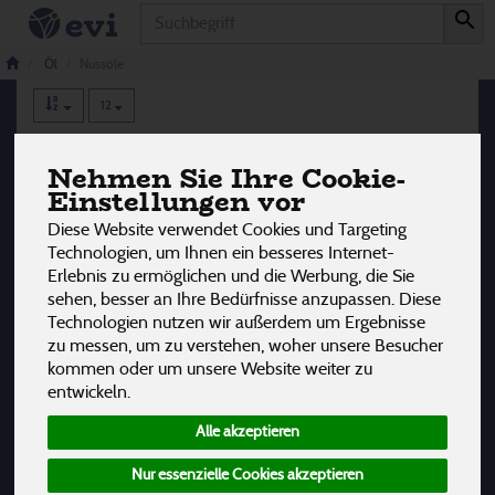
Produkt
Nussöle
5 von 3242
Öl
Nussöle
12
Hersteller
Ernährung
Allergene
Nehmen Sie Ihre Cookie-
Einstellungen vor
Diese Website verwendet Cookies und Targeting
Technologien, um Ihnen ein besseres Internet-
Erlebnis zu ermöglichen und die Werbung, die Sie
sehen, besser an Ihre Bedürfnisse anzupassen. Diese
Technologien nutzen wir außerdem um Ergebnisse
zu messen, um zu verstehen, woher unsere Besucher
kommen oder um unsere Website weiter zu
entwickeln.
Alle akzeptieren
Nur essenzielle Cookies akzeptieren