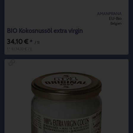
AMANPRANA
EU-Bio
Belgien
BIO Kokosnussöl extra virgin
34,10 €
*
/ 1l
1 * 1l (34,10 € / l)