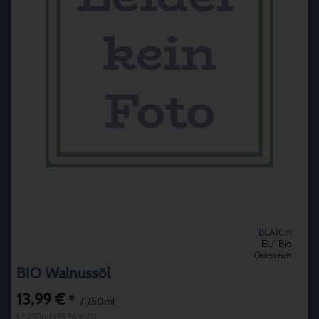
BLAICH
EU-Bio
Österreich
BIO Walnussöl
13,99 €
*
/ 250ml
1 * 250ml (55,96 € / l)