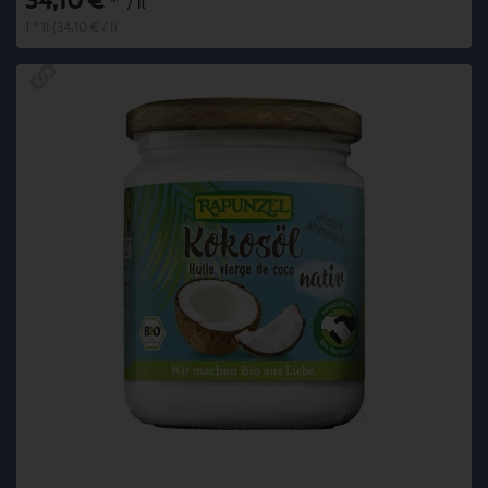
34,10 €
*
/ 1l
1 * 1l (34,10 € / l)