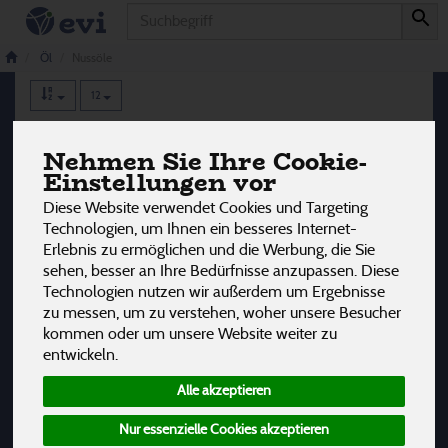
Produkt
Nussöle
5 von 3242
Öl
Nussöle
12
Hersteller
Ernährung
Allergene
Nehmen Sie Ihre Cookie-
Einstellungen vor
Diese Website verwendet Cookies und Targeting
Technologien, um Ihnen ein besseres Internet-
Erlebnis zu ermöglichen und die Werbung, die Sie
sehen, besser an Ihre Bedürfnisse anzupassen. Diese
Technologien nutzen wir außerdem um Ergebnisse
zu messen, um zu verstehen, woher unsere Besucher
kommen oder um unsere Website weiter zu
entwickeln.
Alle akzeptieren
Nur essenzielle Cookies akzeptieren