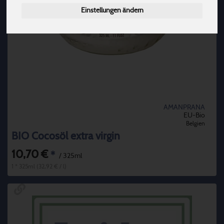
Einstellungen ändern
AMANPRANA
EU-Bio
Belgien
BIO Cocosöl extra virgin
10,70 €
*
/ 325ml
1 * 325ml (32,92 € / l)