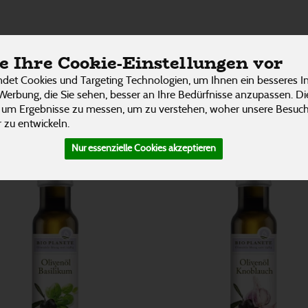
gen
ÜBER UNS
RESTAURANT
UNSERE LIEFER
 Ihre Cookie-Einstellungen vor
7 von 3242
P
det Cookies und Targeting Technologien, um Ihnen ein besseres In
Werbung, die Sie sehen, besser an Ihre Bedürfnisse anzupassen. D
 um Ergebnisse zu messen, um zu verstehen, woher unsere Besu
 zu entwickeln.
Nur essenzielle Cookies akzeptieren