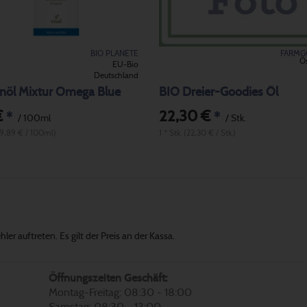
BIO PLANETE
FARMG
Ös
EU-Bio
Deutschland
inöl Mixtur Omega Blue
BIO Dreier-Goodies Öl
€
22,30 €
*
*
/ 100ml
/ Stk.
(9,89 € / 100ml)
1 * Stk. (22,30 € / Stk.)
er auftreten. Es gilt der Preis an der Kassa.
Öffnungszeiten Geschäft:
Montag-Freitag: 08:30 - 18:00
Samstag: 08:30 - 13:00