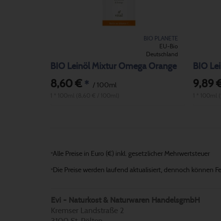
BIO PLANETE
EU-Bio
Deutschland
BIO Leinöl Mixtur Omega Orange
BIO Le
8,60 €
9,89 
*
/ 100ml
1 * 100ml (8,60 € / 100ml)
1 * 100ml 
Alle Preise in Euro (€) inkl. gesetzlicher Mehrwertsteuer
*
Die Preise werden laufend aktualisiert, dennoch können Fehl
*
Evi - Naturkost & Naturwaren HandelsgmbH
Kremser Landstraße 2
3100 St. Pölten