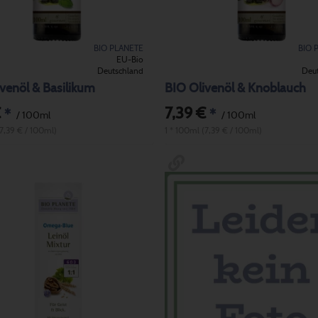
BIO PLANETE
BIO 
EU-Bio
Deutschland
Deu
venöl & Basilikum
BIO Olivenöl & Knoblauch
€
7,39 €
*
*
/ 100ml
/ 100ml
(7,39 € / 100ml)
1 * 100ml (7,39 € / 100ml)