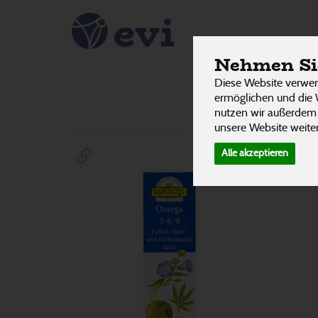
Mischun
PRODUKTE
Nehmen Sie
Diese Website verwen
ermöglichen und die 
Hersteller
Ernährung
Allergene
nutzen wir außerdem
unsere Website weiter
Alle akzeptieren