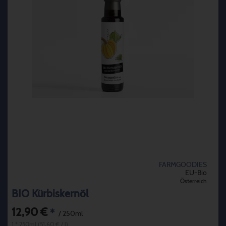
FARMGOODIES
EU-Bio
Österreich
BIO Kürbiskernöl
12,90 €
*
/ 250ml
1 * 250ml (51,60 € / l)