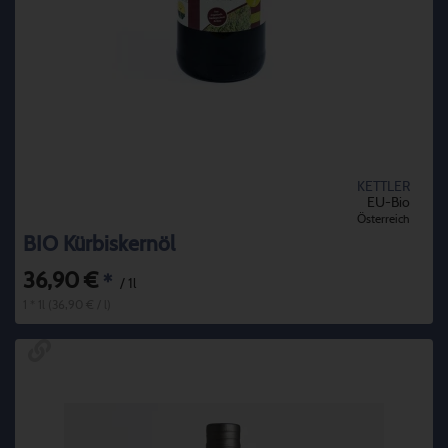
KETTLER
EU-Bio
Österreich
BIO Kürbiskernöl
36,90 €
*
/ 1l
1 * 1l (36,90 € / l)