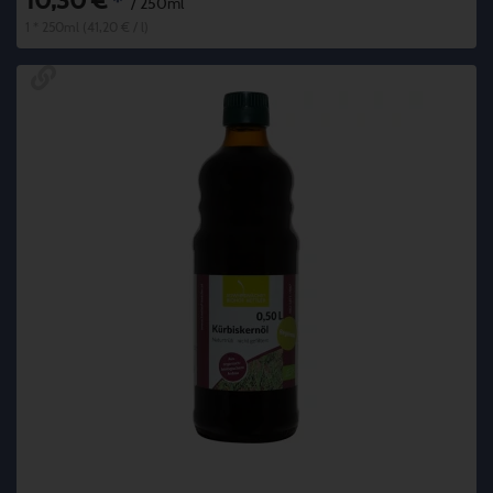
10,30 €
*
/ 250ml
1 * 250ml (41,20 € / l)