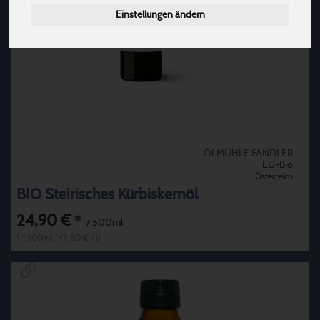
Einstellungen ändern
ÖLMÜHLE FANDLER
EU-Bio
Österreich
BIO Steirisches Kürbiskernöl
24,90 €
*
/ 500ml
1 * 500ml (49,80 € / l)