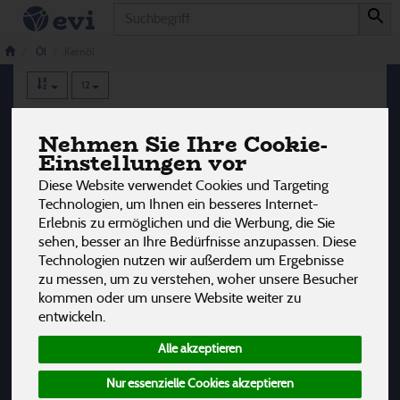
Produkt
Kernöl
5 von 3242
Öl
Kernöl
12
Hersteller
Allergene
Nehmen Sie Ihre Cookie-
Einstellungen vor
Diese Website verwendet Cookies und Targeting
Technologien, um Ihnen ein besseres Internet-
Erlebnis zu ermöglichen und die Werbung, die Sie
sehen, besser an Ihre Bedürfnisse anzupassen. Diese
Technologien nutzen wir außerdem um Ergebnisse
zu messen, um zu verstehen, woher unsere Besucher
kommen oder um unsere Website weiter zu
entwickeln.
Alle akzeptieren
Nur essenzielle Cookies akzeptieren