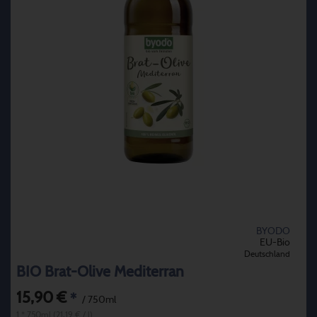
BYODO
EU-Bio
Deutschland
BIO Brat-Olive Mediterran
15,90 €
*
/ 750ml
1 * 750ml (21,19 € / l)