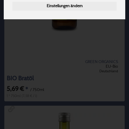
Einstellungen ändern
GREEN ORGANICS
EU-Bio
Deutschland
BIO Bratöl
5,69 €
*
/ 750ml
1 * 750ml (7,58 € / l)