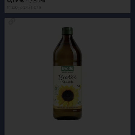
6,19 €
*
/ 250ml
1 * 250ml (24,76 € / l)