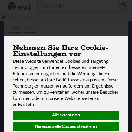
Produkt
Bratöl
5 von 3242
Öl
Bratöl
12
Hersteller
Ernährung
Allergene
Nehmen Sie Ihre Cookie-
Einstellungen vor
Diese Website verwendet Cookies und Targeting
Technologien, um Ihnen ein besseres Internet-
Erlebnis zu ermöglichen und die Werbung, die Sie
sehen, besser an Ihre Bedürfnisse anzupassen. Diese
Technologien nutzen wir außerdem um Ergebnisse
zu messen, um zu verstehen, woher unsere Besucher
kommen oder um unsere Website weiter zu
entwickeln.
Alle akzeptieren
Nur essenzielle Cookies akzeptieren