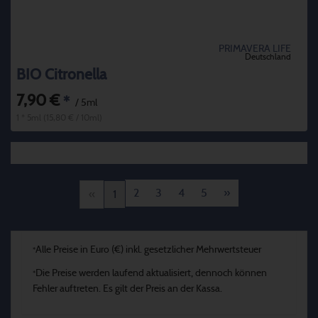
PRIMAVERA LIFE
Deutschland
BIO Citronella
7,90 €
*
/ 5ml
1 * 5ml (15,80 € / 10ml)
2
3
4
5
»
«
1
Alle Preise in Euro (€) inkl. gesetzlicher Mehrwertsteuer
*
Die Preise werden laufend aktualisiert, dennoch können
*
Fehler auftreten. Es gilt der Preis an der Kassa.