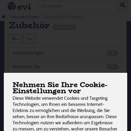
Produkt
Ätherische Öle &
Haushalt & Garten
Ätherische Öle & Zubehör
Zubehör
97 von 3242
12
Duftmischungen
8
Ätherische Öle
63
Duft-Sets
1
Nehmen Sie Ihre Cookie-
Einstellungen vor
Sticks & Roll-On
5
Diese Website verwendet Cookies und Targeting
Technologien, um Ihnen ein besseres Internet-
Zubehör
5
Erlebnis zu ermöglichen und die Werbung, die Sie
sehen, besser an Ihre Bedürfnisse anzupassen. Diese
Technologien nutzen wir außerdem um Ergebnisse
zu messen, um zu verstehen, woher unsere Besucher